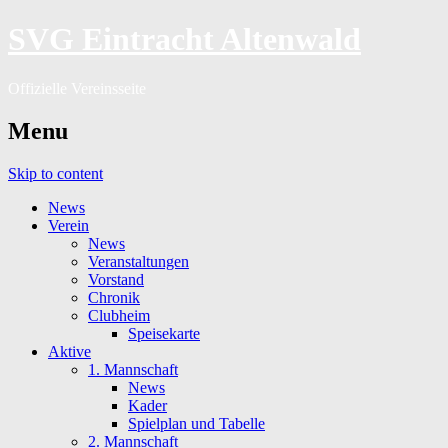
SVG Eintracht Altenwald
Offizielle Vereinsseite
Menu
Skip to content
News
Verein
News
Veranstaltungen
Vorstand
Chronik
Clubheim
Speisekarte
Aktive
1. Mannschaft
News
Kader
Spielplan und Tabelle
2. Mannschaft