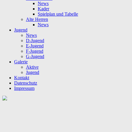
News
Kader
Spielplan und Tabelle
Alte Herren
News
Jugend
News
D-Jugend
E-Jugend
F-Jugend
G-Jugend
Galerie
Aktive
Jugend
Kontakt
Datenschutz
Impressum